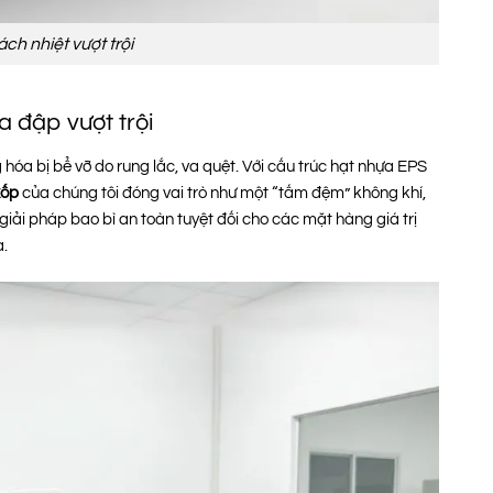
ch nhiệt vượt trội
 đập vượt trội
 hóa bị bể vỡ do rung lắc, va quệt. Với cấu trúc hạt nhựa EPS
xốp
của chúng tôi đóng vai trò như một “tấm đệm” không khí,
giải pháp bao bì an toàn tuyệt đối cho các mặt hàng giá trị
a.