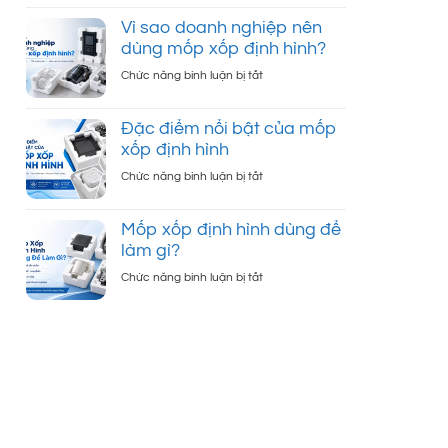
Cấu
tấm?
tạo
Vì sao doanh nghiệp nên
của
dùng mốp xốp định hình?
mốp
ở
Chức năng bình luận bị tắt
xốp
Vì
định
sao
hình
Đặc điểm nổi bật của mốp
doanh
và
xốp định hình
nghiệp
vai
nên
ở
Chức năng bình luận bị tắt
trò
dùng
Đặc
trong
mốp
điểm
đóng
xốp
Mốp xốp định hình dùng để
nổi
gói
định
làm gì?
bật
sản
hình?
của
phẩm
ở
Chức năng bình luận bị tắt
mốp
Mốp
xốp
xốp
định
định
hình
hình
dùng
để
làm
gì?