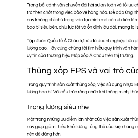
Trong bối cảnh vận chuyển đòi hỏi sự an toàn và tối ưu ch
trò then chốt trong việc bảo vệ hàng hóa. Để đáp ứng nhu
nay không chỉ chú trọng vào tạo hình mà còn ưu tiên là
bao bì siêu bền, chịu lực tốt và ổn định lâu dài, mang lạ
Tập đoàn Quốc tế Á Châu tự hào là doanh nghiệp tiên p
lượng cao. Hãy cùng chúng tôi tìm hiểu quy trình vận hà
uy tín của thương hiệu Mốp xốp Á Châu trên thị trường.
Thùng xốp EPS và vai trò củ
Trong quy trình sản xuất thùng xốp, việc sử dụng nhựa E
lượng bao bì. Với cấu trúc rỗng chứa khí thông minh, th
Trọng lượng siêu nhẹ
Một trong những ưu điểm lớn nhất của việc sản xuất thùng
này giúp giảm thiểu khối lượng tổng thể của kiện hàng 
nên dễ dàng hơn.