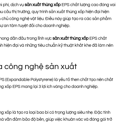
i phí, dịch vụ
sản xuất thùng xốp
EPS chất lượng cao đóng vai
 cầu thị trường, quy trình sản xuất thùng xốp hiện đại hiện
m chủ công nghệ vật liệu. Điều này giúp tạo ra các sản phẩm
i sự an tâm tuyệt đối cho doanh nghiệp.
hong dẫn đầu trong lĩnh vực
sản xuất thùng xốp
EPS chất
nh hiện đại và những tiêu chuẩn kỹ thuật khắt khe đã làm nên
a công nghệ sản xuất
PS (Expandable Polystyrene) là yếu tố then chốt tạo nên chất
ùng xốp EPS mang lại 3 lợi ích vàng cho doanh nghiệp.
 xốp là tạo ra loại bao bì có trọng lượng siêu nhẹ. Đặc tính
mà vẫn đảm bảo độ bền, giúp việc khuân vác và đóng gói trở