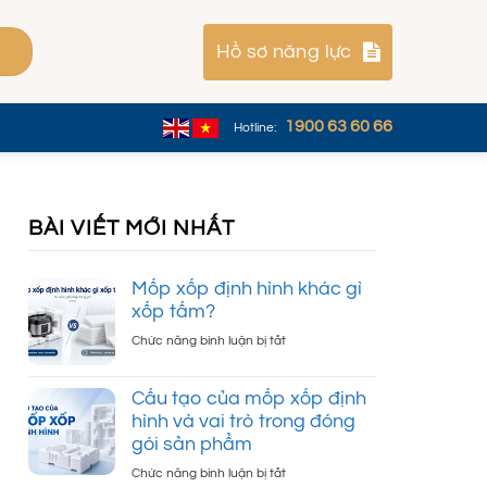
Hồ sơ năng lực
1900 63 60 66
Hotline:
BÀI VIẾT MỚI NHẤT
Mốp xốp định hình khác gì
xốp tấm?
ở
Chức năng bình luận bị tắt
Mốp
xốp
Cấu tạo của mốp xốp định
định
hình và vai trò trong đóng
hình
gói sản phẩm
khác
gì
ở
Chức năng bình luận bị tắt
xốp