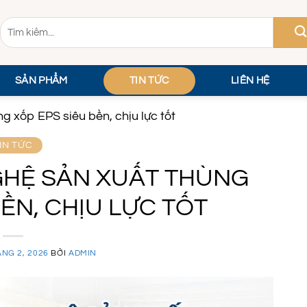
Tìm
kiếm:
SẢN PHẨM
TIN TỨC
LIÊN HỆ
 xốp EPS siêu bền, chịu lực tốt
IN TỨC
HỆ SẢN XUẤT THÙNG
BỀN, CHỊU LỰC TỐT
ÁNG 2, 2026
BỞI
ADMIN