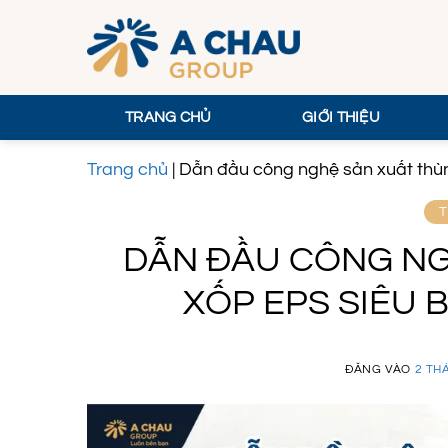
Bỏ
qua
nội
dung
TRANG CHỦ
GIỚI THIỆU
Trang chủ
|
Dẫn đầu công nghệ sản xuất thùng
T
DẪN ĐẦU CÔNG NG
XỐP EPS SIÊU 
ĐĂNG VÀO
2 TH