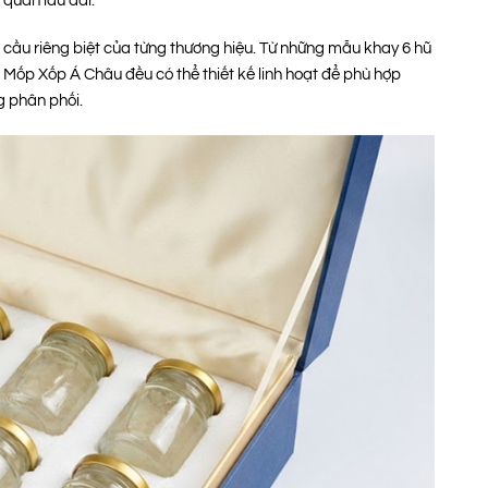
 quản lâu dài.
 cầu riêng biệt của từng thương hiệu. Từ những mẫu khay 6 hũ
, Mốp Xốp Á Châu đều có thể thiết kế linh hoạt để phù hợp
 phân phối.