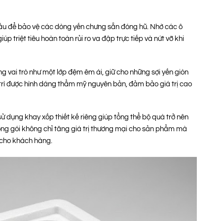
đầu để bảo vệ các dòng yến chưng sẵn đóng hũ. Nhờ các ô
úp triệt tiêu hoàn toàn rủi ro va đập trực tiếp và nứt vỡ khi
ng vai trò như một lớp đệm êm ái, giữ cho những sợi yến giòn
 trì được hình dáng thẩm mỹ nguyên bản, đảm bảo giá trị cao
sử dụng khay xốp thiết kế riêng giúp tổng thể bộ quà trở nên
đóng gói không chỉ tăng giá trị thương mại cho sản phẩm mà
h cho khách hàng.