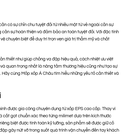
ần có sự chỉn chu tuyệt đối từ nhiều mặt từ vẻ ngoài cần sự
g cần sự hoàn thiện và đảm bảo an toàn tuyệt đối. Với đặc tính
ệ chuyên biệt để duy trì trọn vẹn giá trị thẩm mỹ và chất
n thiết như giúp chống va đập hiệu quả, cách nhiệt ưu việt
g và quan trọng nhất là nâng tầm thương hiệu cũng như tạo sự
. Hãy cùng Mốp xốp Á Châu tìm hiểu những yếu tố cần thiết và
ì
hình được gia công chuyên dụng từ xốp EPS cao cấp. Thay vì
và cắt gọt chuẩn xác theo từng milimet dựa trên kích thước
riêng biệt được tính toán kỹ lưỡng, sản phẩm sẽ được giữ cố
va đập gây nứt vỡ trong suốt quá trình vận chuyển đến tay khách