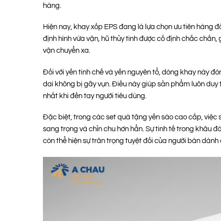
hàng.
Hiện nay, khay xốp EPS đang là lựa chọn ưu tiên hàng 
định hình vừa vặn, hũ thủy tinh được cố định chắc chắn, gi
vận chuyển xa.
Đối với yến tinh chế và yến nguyên tổ, dòng khay này đó
dai không bị gãy vụn. Điều này giúp sản phẩm luôn duy
nhất khi đến tay người tiêu dùng.
Đặc biệt, trong các set quà tặng yến sào cao cấp, việc 
sang trọng và chỉn chu hơn hẳn. Sự tinh tế trong khâu 
còn thể hiện sự trân trọng tuyệt đối của người bán dàn