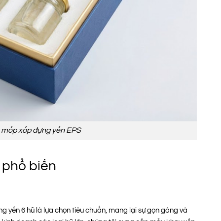
 mốp xốp đựng yến EPS
 phổ biến
 yến 6 hũ là lựa chọn tiêu chuẩn, mang lại sự gọn gàng và