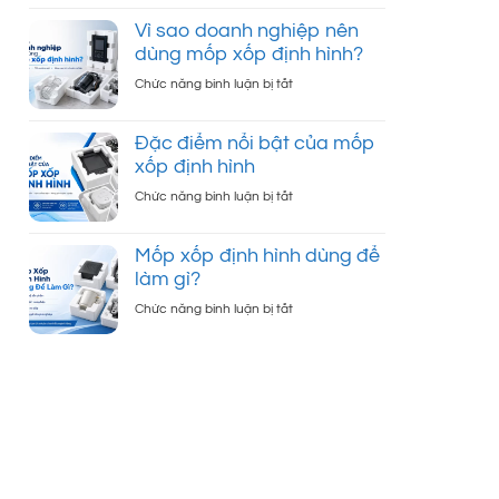
Cấu
tấm?
tạo
Vì sao doanh nghiệp nên
của
dùng mốp xốp định hình?
mốp
ở
Chức năng bình luận bị tắt
xốp
Vì
định
sao
hình
Đặc điểm nổi bật của mốp
doanh
và
xốp định hình
nghiệp
vai
nên
ở
Chức năng bình luận bị tắt
trò
dùng
Đặc
trong
mốp
điểm
đóng
xốp
Mốp xốp định hình dùng để
nổi
gói
định
làm gì?
bật
sản
hình?
của
phẩm
ở
Chức năng bình luận bị tắt
mốp
Mốp
xốp
xốp
định
định
hình
hình
dùng
để
làm
gì?