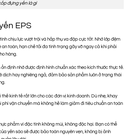
ốp đựng yến là gì
 yến EPS
nh chịu lực vượt trội và hấp thụ va đập cực tốt. Nhờ lớp đệm
an toàn, hạn chế tối đa tình trạng gãy vỡ ngay cả khi phải
kho hàng.
ổn định nhờ được định hình chuẩn xác theo kích thước thực tế.
ị xê dịch hay nghiêng ngả, đảm bảo sản phẩm luôn ở trạng thái
ng.
 thế kinh tế rất lớn cho các đơn vị kinh doanh. Dù nhẹ, khay
hi phí vận chuyển mà không hề làm giảm đi tiêu chuẩn an toàn
thực phẩm vì đặc tính không mùi, không độc hại. Bạn có thể
 của yến sào sẽ được bảo toàn nguyên vẹn, không bị ảnh