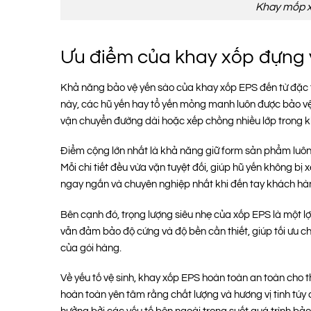
Khay mốp x
Ưu điểm của khay xốp đựng
Khả năng bảo vệ yến sào của khay xốp EPS đến từ đặc tí
này, các hũ yến hay tổ yến mỏng manh luôn được bảo vệ 
vận chuyển đường dài hoặc xếp chồng nhiều lớp trong 
Điểm cộng lớn nhất là khả năng giữ form sản phẩm luôn 
Mỗi chi tiết đều vừa vặn tuyệt đối, giúp hũ yến không b
ngay ngắn và chuyên nghiệp nhất khi đến tay khách hà
Bên cạnh đó, trọng lượng siêu nhẹ của xốp EPS là một lợi
vẫn đảm bảo độ cứng và độ bền cần thiết, giúp tối ưu c
của gói hàng.
Về yếu tố vệ sinh, khay xốp EPS hoàn toàn an toàn cho 
hoàn toàn yên tâm rằng chất lượng và hương vị tinh túy