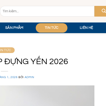
Tìm
kiếm:
SẢN PHẨM
TIN TỨC
LIÊN HỆ
IN TỨC
 ĐỰNG YẾN 2026
ÁNG 1, 2026
BỞI
ADMIN