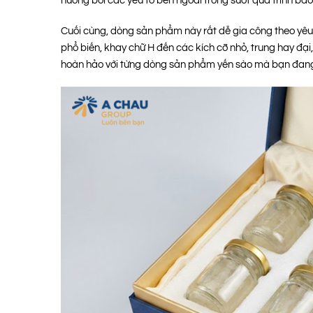
hưởng bởi các yếu tố bên ngoài trong suốt quá trình bảo
Cuối cùng, dòng sản phẩm này rất dễ gia công theo yêu
phổ biến, khay chữ H đến các kích cỡ nhỏ, trung hay đại
hoàn hảo với từng dòng sản phẩm yến sào mà bạn đang