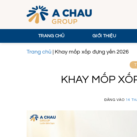
Bỏ
qua
nội
dung
TRANG CHỦ
GIỚI THIỆU
Trang chủ
|
Khay mốp xốp đựng yến 2026
T
KHAY MỐP XỐP
ĐĂNG VÀO
14 TH