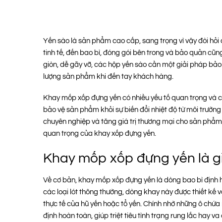
Yến sào là sản phẩm cao cấp, sang trọng vì vậy đòi hỏi c
tinh tế, đến bao bì, đóng gói bên trong và bảo quản cũn
giòn, dễ gãy vỡ, các hộp yến sào cần một giải pháp bảo v
lượng sản phẩm khi đến tay khách hàng.
Khay mốp xốp đựng yến có nhiều yếu tố quan trọng và cầ
bảo vệ sản phẩm khỏi sự biến đổi nhiệt độ từ môi trườn
chuyên nghiệp và tăng giá trị thương mại cho sản phẩm
quan trọng của khay xốp đựng yến.
Khay mốp xốp đựng yến là g
Về cơ bản, khay mốp xốp đựng yến là dòng bao bì định 
các loại lót thông thường, dòng khay này được thiết kế 
thực tế của hũ yến hoặc tổ yến. Chính nhờ những ô chứa 
định hoàn toàn, giúp triệt tiêu tình trạng rung lắc hay 