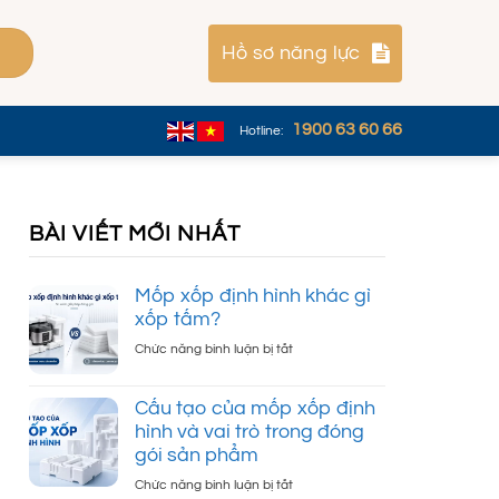
Hồ sơ năng lực
1900 63 60 66
Hotline:
BÀI VIẾT MỚI NHẤT
Mốp xốp định hình khác gì
xốp tấm?
ở
Chức năng bình luận bị tắt
Mốp
xốp
Cấu tạo của mốp xốp định
định
hình và vai trò trong đóng
hình
gói sản phẩm
khác
gì
ở
Chức năng bình luận bị tắt
xốp