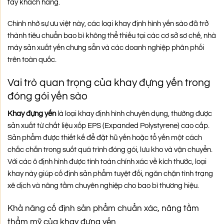
tay khách hàng.
Chính nhờ sự ưu việt này, các loại khay định hình yến sào đã trở
thành tiêu chuẩn bao bì không thể thiếu tại các cơ sở sơ chế, nhà
máy sản xuất yến chưng sẵn và các doanh nghiệp phân phối
trên toàn quốc.
Vai trò quan trọng của khay đựng yến trong
đóng gói yến sào
Khay đựng yến
là loại khay định hình chuyên dụng, thường được
sản xuất từ chất liệu xốp EPS (Expanded Polystyrene) cao cấp.
Sản phẩm được thiết kế để đặt hũ yến hoặc tổ yến một cách
chắc chắn trong suốt quá trình đóng gói, lưu kho và vận chuyển.
Với các ô định hình được tính toán chính xác về kích thước, loại
khay này giúp cố định sản phẩm tuyệt đối, ngăn chặn tình trạng
xê dịch và nâng tầm chuyên nghiệp cho bao bì thương hiệu.
Khả năng cố định sản phẩm chuẩn xác, nâng tầm
thẩm mỹ của khay đựng yến