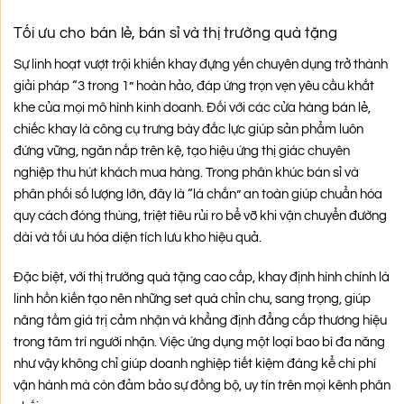
Tối ưu cho bán lẻ, bán sỉ và thị trường quà tặng
Sự linh hoạt vượt trội khiến khay đựng yến chuyên dụng trở thành
giải pháp “3 trong 1” hoàn hảo, đáp ứng trọn vẹn yêu cầu khắt
khe của mọi mô hình kinh doanh. Đối với các cửa hàng bán lẻ,
chiếc khay là công cụ trưng bày đắc lực giúp sản phẩm luôn
đứng vững, ngăn nắp trên kệ, tạo hiệu ứng thị giác chuyên
nghiệp thu hút khách mua hàng. Trong phân khúc bán sỉ và
phân phối số lượng lớn, đây là “lá chắn” an toàn giúp chuẩn hóa
quy cách đóng thùng, triệt tiêu rủi ro bể vỡ khi vận chuyển đường
dài và tối ưu hóa diện tích lưu kho hiệu quả.
Đặc biệt, với thị trường quà tặng cao cấp, khay định hình chính là
linh hồn kiến tạo nên những set quà chỉn chu, sang trọng, giúp
nâng tầm giá trị cảm nhận và khẳng định đẳng cấp thương hiệu
trong tâm trí người nhận. Việc ứng dụng một loại bao bì đa năng
như vậy không chỉ giúp doanh nghiệp tiết kiệm đáng kể chi phí
vận hành mà còn đảm bảo sự đồng bộ, uy tín trên mọi kênh phân