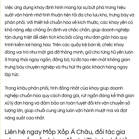
Việc ứng dụng khay định hình mang lại sự bứt phá trong hiệu
suất vận hành nhờ tính thuận tiện tối đa cho lưu kho, trưng bày và
phân phối. Với thiết kế chuẩn hóa về kích thước, các khay yến có
khả năng xếp chồng ổn định và chắc chắn, giúp doanh nghiệp
tận dụng triệt để diện tích kho bãi cũng như đơn giản hóa quy
trình kiểm kê hàng hóa. Trên các quầy kệ bán lẻ, chiếc khay
đóng vai trò như một giá đỡ thông minh, giữ cho từng hũ yến luôn
ở trạng thái ngay ngắn, đồng bộ, từ đó tạo nên một không gian
trưng bày chuyên nghiệp và thu hút thị giác khách hàng ngay
lập tức.
Trong khâu phân phối, tính đồng nhất của khay giúp doanh
nghiệp chuẩn hóa quy cách đóng gói, rút ngắn đáng kể thời gian
xử lý đơn hàng và đảm bảo an toàn tuyệt đối khi vận chuyển số
lượng lớn, giúp chuỗi cung ứng luôn vận hành mượt mà và đạt
năng suất cao nhất.
Liên hệ ngay Mốp Xốp Á Châu, đối tác gia