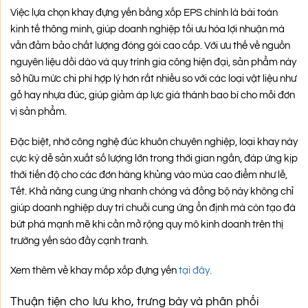
Việc lựa chọn khay đựng yến bằng xốp EPS chính là bài toán
kinh tế thông minh, giúp doanh nghiệp tối ưu hóa lợi nhuận mà
vẫn đảm bảo chất lượng đóng gói cao cấp. Với ưu thế về nguồn
nguyên liệu dồi dào và quy trình gia công hiện đại, sản phẩm này
sở hữu mức chi phí hợp lý hơn rất nhiều so với các loại vật liệu như
gỗ hay nhựa đúc, giúp giảm áp lực giá thành bao bì cho mỗi đơn
vị sản phẩm.
Đặc biệt, nhờ công nghệ đúc khuôn chuyên nghiệp, loại khay này
cực kỳ dễ sản xuất số lượng lớn trong thời gian ngắn, đáp ứng kịp
thời tiến độ cho các đơn hàng khủng vào mùa cao điểm như lễ,
Tết. Khả năng cung ứng nhanh chóng và đồng bộ này không chỉ
giúp doanh nghiệp duy trì chuỗi cung ứng ổn định mà còn tạo đà
bứt phá mạnh mẽ khi cần mở rộng quy mô kinh doanh trên thị
trường yến sào đầy cạnh tranh.
Xem thêm về khay mốp xốp đựng yến
tại đây.
Thuận tiện cho lưu kho, trưng bày và phân phối