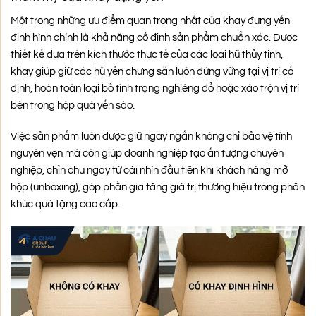
Một trong những ưu điểm quan trọng nhất của khay đựng yến
định hình chính là khả năng cố định sản phẩm chuẩn xác. Được
thiết kế dựa trên kích thước thực tế của các loại hũ thủy tinh,
khay giúp giữ các hũ yến chưng sẵn luôn đứng vững tại vị trí cố
định, hoàn toàn loại bỏ tình trạng nghiêng đổ hoặc xáo trộn vị trí
bên trong hộp quà yến sào.
Việc sản phẩm luôn được giữ ngay ngắn không chỉ bảo vệ tính
nguyên vẹn mà còn giúp doanh nghiệp tạo ấn tượng chuyên
nghiệp, chỉn chu ngay từ cái nhìn đầu tiên khi khách hàng mở
hộp (unboxing), góp phần gia tăng giá trị thương hiệu trong phân
khúc quà tặng cao cấp.