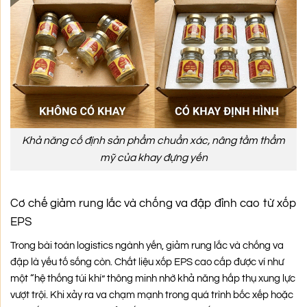
Khả năng cố định sản phẩm chuẩn xác, nâng tầm thẩm
mỹ của khay đựng yến
Cơ chế giảm rung lắc và chống va đập đỉnh cao từ xốp
EPS
Trong bài toán logistics ngành yến, giảm rung lắc và chống va
đập là yếu tố sống còn. Chất liệu xốp EPS cao cấp được ví như
một “hệ thống túi khí” thông minh nhờ khả năng hấp thụ xung lực
vượt trội. Khi xảy ra va chạm mạnh trong quá trình bốc xếp hoặc