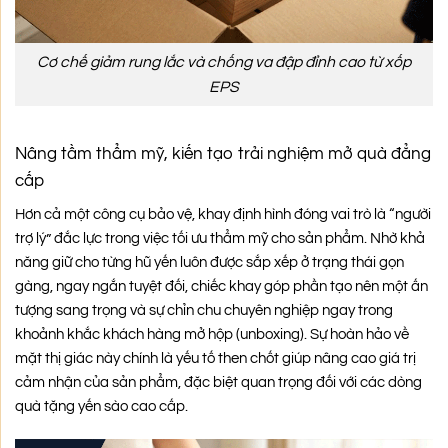
Cơ chế giảm rung lắc và chống va đập đỉnh cao từ xốp
EPS
Nâng tầm thẩm mỹ, kiến tạo trải nghiệm mở quà đẳng
cấp
Hơn cả một công cụ bảo vệ, khay định hình đóng vai trò là “người
trợ lý” đắc lực trong việc tối ưu thẩm mỹ cho sản phẩm. Nhờ khả
năng giữ cho từng hũ yến luôn được sắp xếp ở trạng thái gọn
gàng, ngay ngắn tuyệt đối, chiếc khay góp phần tạo nên một ấn
tượng sang trọng và sự chỉn chu chuyên nghiệp ngay trong
khoảnh khắc khách hàng mở hộp (unboxing). Sự hoàn hảo về
mặt thị giác này chính là yếu tố then chốt giúp nâng cao giá trị
cảm nhận của sản phẩm, đặc biệt quan trọng đối với các dòng
quà tặng yến sào cao cấp.