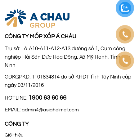
CÔNG TY MỐP XỐP Á CHÂU
Trụ sở: Lô A10-A11-A12-A13 đường số 1, Cụm công
nghiệp Hải Sơn Đức Hòa Đông, Xã Mỹ Hạnh, Tỉnh Tây
Ninh
GĐKGPKD: 1101834814 do sở KHĐT tỉnh Tây Ninh cấp
ngày 03/11/2016
1900 63 60 66
HOTLINE:
EMAIL:
admin4@asiahelmet.com
CÔNG TY
Giới thiệu