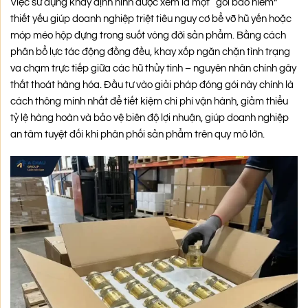
Việc sử dụng khay định hình được xem là một “gói bảo hiểm”
thiết yếu giúp doanh nghiệp triệt tiêu nguy cơ bể vỡ hũ yến hoặc
móp méo hộp đựng trong suốt vòng đời sản phẩm. Bằng cách
phân bổ lực tác động đồng đều, khay xốp ngăn chặn tình trạng
va chạm trực tiếp giữa các hũ thủy tinh – nguyên nhân chính gây
thất thoát hàng hóa. Đầu tư vào giải pháp đóng gói này chính là
cách thông minh nhất để tiết kiệm chi phí vận hành, giảm thiểu
tỷ lệ hàng hoàn và bảo vệ biên độ lợi nhuận, giúp doanh nghiệp
an tâm tuyệt đối khi phân phối sản phẩm trên quy mô lớn.