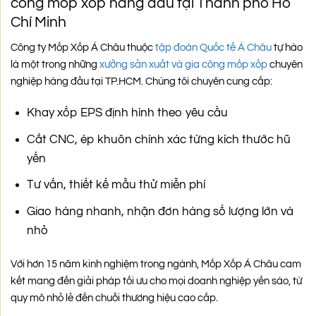
công mốp xốp hàng đầu tại Thành phố Hồ
Chí Minh
Công ty Mốp Xốp Á Châu thuộc
tập đoàn Quốc tế Á Châu
tự hào
là một trong những
xưởng sản xuất và gia công mốp xốp
chuyên
nghiệp hàng đầu tại TP.HCM. Chúng tôi chuyên cung cấp:
Khay xốp EPS định hình theo yêu cầu
Cắt CNC, ép khuôn chính xác từng kích thước hũ
yến
Tư vấn, thiết kế mẫu thử miễn phí
Giao hàng nhanh, nhận đơn hàng số lượng lớn và
nhỏ
Với hơn 15 năm kinh nghiệm trong ngành, Mốp Xốp Á Châu cam
kết mang đến giải pháp tối ưu cho mọi doanh nghiệp yến sào, từ
quy mô nhỏ lẻ đến chuỗi thương hiệu cao cấp.