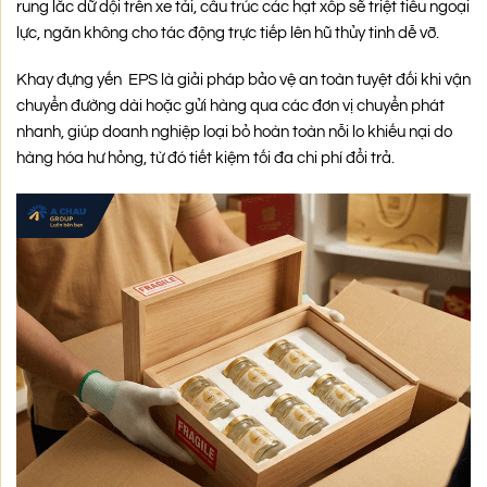
rung lắc dữ dội trên xe tải, cấu trúc các hạt xốp sẽ triệt tiêu ngoại
lực, ngăn không cho tác động trực tiếp lên hũ thủy tinh dễ vỡ.
Khay đựng yến EPS là giải pháp bảo vệ an toàn tuyệt đối khi vận
chuyển đường dài hoặc gửi hàng qua các đơn vị chuyển phát
nhanh, giúp doanh nghiệp loại bỏ hoàn toàn nỗi lo khiếu nại do
hàng hóa hư hỏng, từ đó tiết kiệm tối đa chi phí đổi trả.