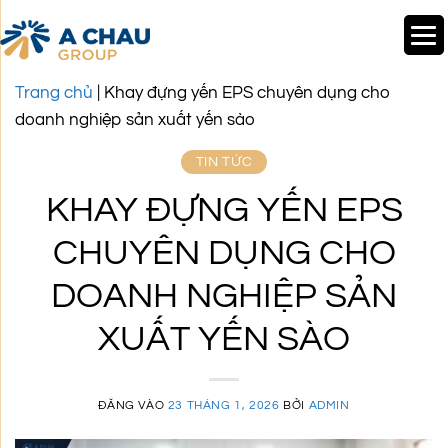
Bỏ
Trang chủ
|
Khay đựng yến EPS chuyên dụng cho
qua
doanh nghiệp sản xuất yến sào
nội
TIN TỨC
dung
KHAY ĐỰNG YẾN EPS
CHUYÊN DỤNG CHO
DOANH NGHIỆP SẢN
XUẤT YẾN SÀO
ĐĂNG VÀO
23 THÁNG 1, 2026
BỞI
ADMIN